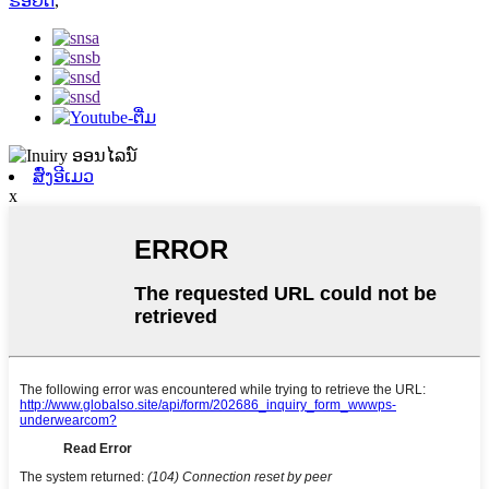
ຮອຍຕໍ່
,
ສົ່ງອີເມວ
x