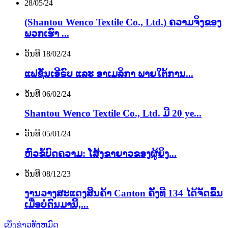
28/05/24
(Shantou Wenco Textile Co., Ltd.) ຄວາມຈິງຂອງ
ພວກເຮົາ ...
ວັນທີ 18/02/24
ແຟຊັ່ນເອີຣົບ ແລະ ອາເມລິກາ ພາຍໃຕ້ການ...
ວັນທີ 06/02/24
Shantou Wenco Textile Co., Ltd. ມີ 20 ye...
ວັນທີ 05/01/24
ຫົວຂໍ້ບົດຄວາມ: ໂສ້ງຂາຍາວຂອງຜູ້ຍິງ...
ວັນທີ 08/12/23
ງານ​ວາງສະ​ແດງ​ສິນຄ້າ Canton ຄັ້ງ​ທີ 134 ​ໄດ້​ຈັດ​ຂຶ້ນ​
ເມື່ອ​ບໍ່​ດົນ​ມາ​ນີ້,...
ເບິ່ງຂ່າວທັງຫມົດ