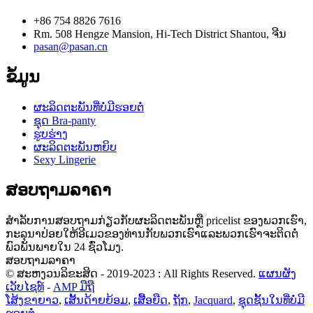
+86 754 8826 7616
Rm. 508 Hengze Mansion, Hi-Tech District Shantou, ຈີນ
pasan@pasan.cn
ຂໍ້ມູນ
ຜະລິດຕະພັນທີ່ບໍ່ມີຮອຍຕໍ່
ຊຸດ Bra-panty
ຮູບຮ່າງ
ຜະລິດຕະພັນຫຍິບ
Sexy Lingerie
ສອບຖາມລາຄາ
ສໍາ​ລັບ​ການ​ສອບ​ຖາມ​ກ່ຽວ​ກັບ​ຜະ​ລິດ​ຕະ​ພັນ​ຫຼື pricelist ຂອງ​ພວກ​ເຮົາ​,
ກະ​ລຸ​ນາ​ປ່ອຍ​ໃຫ້​ອີ​ເມວ​ຂອງ​ທ່ານ​ກັບ​ພວກ​ເຮົາ​ແລະ​ພວກ​ເຮົາ​ຈະ​ຕິດ​ຕໍ່​
ພົວ​ພັນ​ພາຍ​ໃນ 24 ຊົ່ວ​ໂມງ​.
ສອບຖາມລາຄາ
© ສະຫງວນລິຂະສິດ - 2019-2023 : All Rights Reserved.
ແຜນຜັງ
ເວັບໄຊທ໌
-
AMP ມືຖື
ໂສ້ງຂາຍາວ
,
ເສັ້ນດ້າຍຍ້ອມ
,
ເສື້ອຍືດ
,
ຖັກ
,
Jacquard
,
ຊຸດຊັ້ນໃນທີ່ບໍ່ມີ