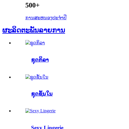
500+
ການສະຫນອງປະຈໍາປີ
ຜະລິດຕະພັນ
ລາຍການ
ຊຸດກິລາ
ຊຸດຊັ້ນໃນ
Sexy Lingerie