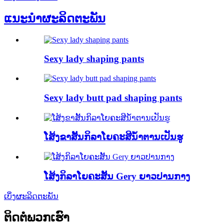
ແນະນຳ
ຜະລິດຕະພັນ
Sexy lady shaping pants
Sexy lady butt pad shaping pants
ໂສ້ງຂາສັ້ນກິລາໂຍຄະສີນ້ຳຕານເປັນຮູ
ໂສ້ງກິລາໂຍຄະສັ້ນ Gery ຍາວປານກາງ
ເບິ່ງຜະລິດຕະພັນ
ຕິດຕໍ່ພວກເຮົາ