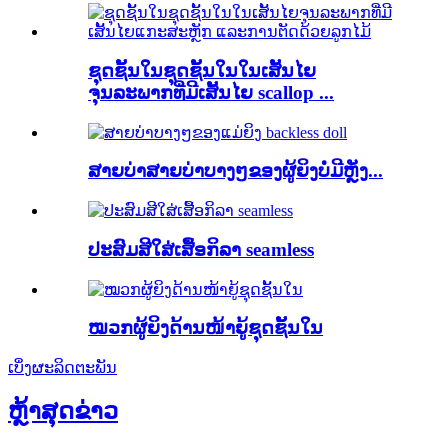
ຊຸດຊັ້ນໃນຊຸດຊັ້ນໃນໃນເສັ້ນໄຍ
ຈຸນລະພາກທີ່ມີເສັ້ນໄຍ scallop ...
ສາຍບ່າສາຍບ່າບາງໆຂອງຜູ້ຍິງບໍ່ມີຫຼັງ...
ປະສົມສີໃສ່ເສື້ອກິລາ seamless
ໝວກຜູ້ຍິງດ້ານໜ້າຍູ້ຊຸດຊັ້ນໃນ
ເບິ່ງຜະລິດຕະພັນ
ຫຼ້າ​ສຸດ
ຂ່າວ