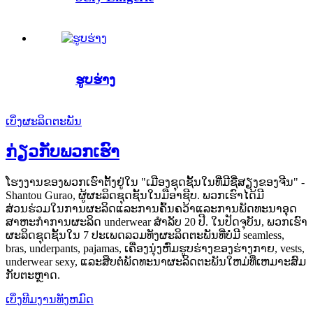
ຮູບຮ່າງ
ເບິ່ງຜະລິດຕະພັນ
ກ່ຽວກັບພວກເຮົາ
ໂຮງງານຂອງພວກເຮົາຕັ້ງຢູ່ໃນ "ເມືອງຊຸດຊັ້ນໃນທີ່ມີຊື່ສຽງຂອງຈີນ" -
Shantou Gurao, ຜູ້ຜະລິດຊຸດຊັ້ນໃນມືອາຊີບ. ພວກເຮົາໄດ້ມີ
ສ່ວນຮ່ວມໃນການຜະລິດແລະການຄົ້ນຄວ້າແລະການພັດທະນາອຸດ
ສາຫະກໍາການຜະລິດ underwear ສໍາລັບ 20 ປີ. ໃນປັດຈຸບັນ, ພວກເຮົາ
ຜະລິດຊຸດຊັ້ນໃນ 7 ປະເພດລວມທັງຜະລິດຕະພັນທີ່ບໍ່ມີ seamless,
bras, underpants, pajamas, ເຄື່ອງນຸ່ງຫົ່ມຮູບຮ່າງຂອງຮ່າງກາຍ, vests,
underwear sexy, ແລະສືບຕໍ່ພັດທະນາຜະລິດຕະພັນໃຫມ່ທີ່ເຫມາະສົມ
ກັບຕະຫຼາດ.
ເບິ່ງທີມງານທັງຫມົດ