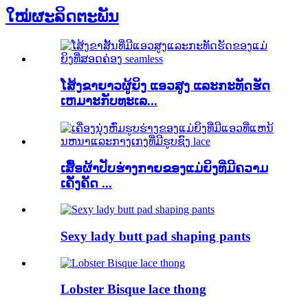
ໃໝ່
ຜະລິດຕະພັນ
ໂສ້ງຂາຍາວຜູ້ຍິງ ແອວສູງ ແລະກະທັດຮັດ
ເຫມາະກັບທະເລ...
ເສື້ອ​ຜ້າ​ປັບ​ຮ່າງ​ກາຍ​ຂອງ​ແມ່​ຍິງ​ທີ່​ມີ​ຄວາມ​
ເຄັ່ງ​ຄັດ ...
Sexy lady butt pad shaping pants
Lobster Bisque lace thong