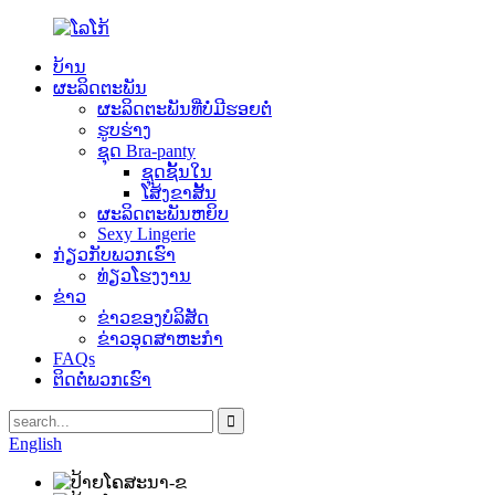
ບ້ານ
ຜະລິດຕະພັນ
ຜະລິດຕະພັນທີ່ບໍ່ມີຮອຍຕໍ່
ຮູບຮ່າງ
ຊຸດ Bra-panty
ຊຸດຊັ້ນໃນ
ໂສ້ງຂາສັ້ນ
ຜະລິດຕະພັນຫຍິບ
Sexy Lingerie
ກ່ຽວກັບພວກເຮົາ
ທ່ຽວໂຮງງານ
ຂ່າວ
ຂ່າວຂອງບໍລິສັດ
ຂ່າວອຸດສາຫະກໍາ
FAQs
ຕິດຕໍ່ພວກເຮົາ
English