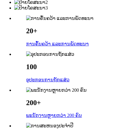
20+
ການຄົ້ນຄວ້າ ແລະການພັດທະນາ
100
ອຸປະກອນການຖັກແສ່ວ
200+
ພະນັກງານຫຼາຍກວ່າ 200 ຄົນ